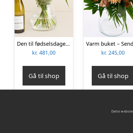
Den til fødselsdagen med Les Amourettes, Sauvignon Blanc
kr.
481,00
kr.
245,00
Gå til shop
Gå til shop
Dette websted