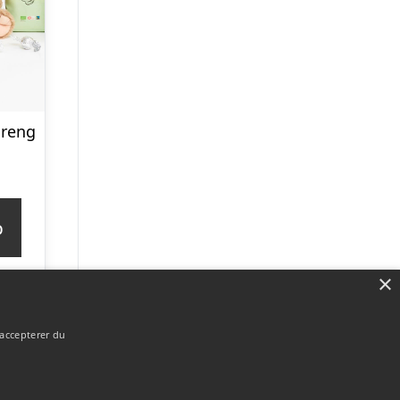
dreng
p
×
 accepterer du