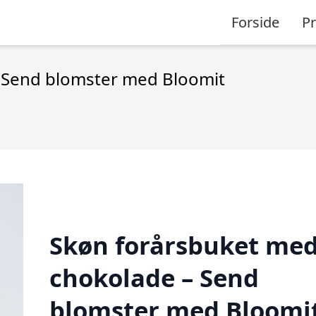
Forside
P
 Send blomster med Bloomit
Skøn forårsbuket me
chokolade – Send
blomster med Bloomi