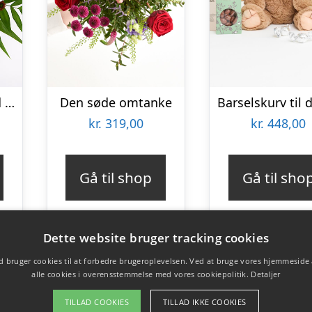
Varm buket – Send blomster med Bloomit
Den søde omtanke
Barselskurv til 
kr.
319,00
kr.
448,00
Gå til shop
Gå til sho
Dette website bruger tracking cookies
 bruger cookies til at forbedre brugeroplevelsen. Ved at bruge vores hjemmeside
alle cookies i overensstemmelse med vores cookiepolitik.
Detaljer
TILLAD COOKIES
TILLAD IKKE COOKIES