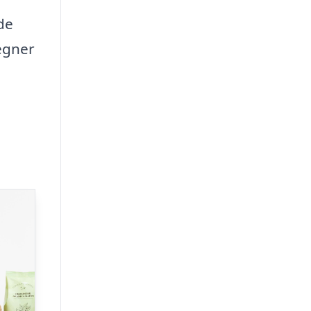
de
tegner