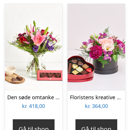
Den søde omtanke med marcipanhjerter
Floristens kreative valg i æske med chokoladehjerte
kr.
418,00
kr.
364,00
Gå til shop
Gå til shop