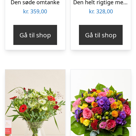
Den søde omtanke
Den helt rigtige med flødechokolade mandler
kr.
359,00
kr.
328,00
Gå til shop
Gå til shop