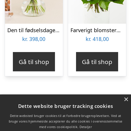
Den til fødselsdagen med tillykkekarameller
Farverigt blomstermix – Send blomster med Bloomit
kr.
398,00
kr.
418,00
Gå til shop
Gå til shop
×
Varekategorier
Dette website bruger tracking cookies
Produkter
Dette websted bruger cookies til at forbedre brugeroplevelsen. Ved at
bruge vores hjemmeside accepterer du alle cookies i overensstemmelse
med vores cookiepolitik.
Detaljer