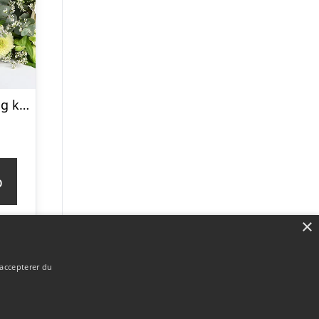
Alkoholfri, sød og kærlig gavehilsen – Send blomster med Bloomit
p
×
 accepterer du