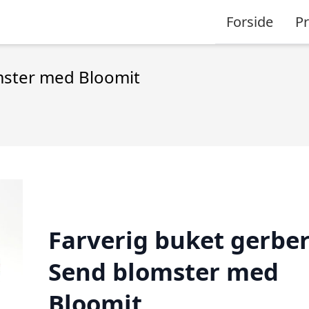
Forside
P
mster med Bloomit
Farverig buket gerber
Send blomster med
Bloomit