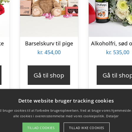
ke
Barselskurv til pige
kr.
454,00
kr.
535,00
Gå til shop
Gå til sho
Dette website bruger tracking cookies
 bruger cookies til at forbedre brugeroplevelsen. Ved at bruge vores hjemmeside
alle cookies i overensstemmelse med vores cookiepolitik.
Detaljer
TILLAD COOKIES
TILLAD IKKE COOKIES